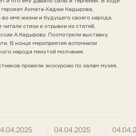
ет и что ему давало силы и терпения. В ходе
 героизм Ахмата-Хаджи Кадырова,
 во имя жизни и будущего своего народа.
 читали стихи и отрывки из статей,
ссии А.Кадырову. Посмотрели выставку,
ти. В конце мероприятия вспомнили
кого народа минутой молчания.
стников провели экскурсию по залам музея.
4.04.2025
04.04.2025
04.04.