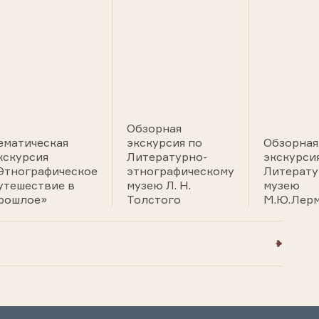
Обзорная
ематическая
экскурсия по
Обзорная
кскурсия
Литературно-
экскурси
Этнографическое
этнографическому
Литерат
утешествие в
музею Л. Н.
музею
рошлое»
Толстого
М.Ю.Лер