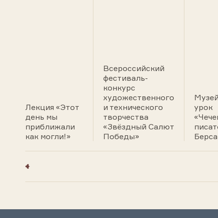
Всероссийский
фестиваль-
конкурс
художественного
Музе
Лекция «Этот
и технического
урок
день мы
творчества
«Чече
приближали
«Звёздный Салют
писат
как могли!»
Победы»
Берса