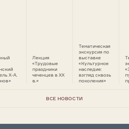
Тематическая
экскурсия по
йный
Лекция
выставке
Т
«Трудовые
«Культурное
э
нский
праздники
наследие:
«
ель Х-А.
чеченцев в XX
взгляд сквозь
п
нов»
в.»
поколения»
п
ВСЕ НОВОСТИ