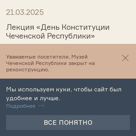
21.03.2025
Лекция «День Конституции
Чеченской Республики»
Уважаемые посетители, Музей
20.03.2025
Чеченской Республики закрыт на
реконструкцию.
Обзорная экскурсия по
Литературному музею
Мы используем куки, чтобы сайт был
М.Ю.Лермонтова
удобнее и лучше.
Подробнее
20.03.2025