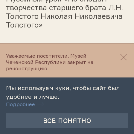
творчества старшего брата Л.Н.
Толстого Николая Николаевича
Толстого»
02.04.2025
Уважаемые посетители, Музей
Чеченской Республики закрыт на
Мероприятие «История одного
реконструкцию.
экспоната. Денежные знаки
Царской России»
Мы используем куки, чтобы сайт был
удобнее и лучше.
Подробнее
28.03.2025
Лекция «Археологические
культуры на территории ЧР»