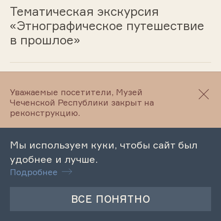
Тематическая экскурсия
«Этнографическое путешествие
в прошлое»
09.04.2025
Уважаемые посетители, Музей
Чеченской Республики закрыт на
Обзорная экскурсия по
реконструкцию.
Литературно-мемориальному
музею А. Ш. Мамакаева
Мы используем куки, чтобы сайт был
удобнее и лучше.
Подробнее
09.04.2025
Обзорная экскурсия по
Махкетинскому краеведческому