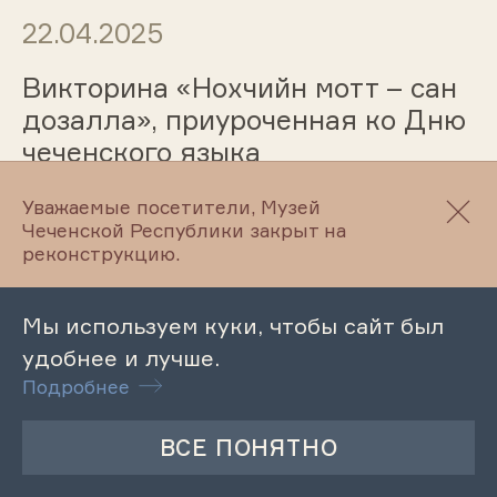
22.04.2025
Викторина «Нохчийн мотт – сан
дозалла», приуроченная ко Дню
чеченского языка
Уважаемые посетители, Музей
Чеченской Республики закрыт на
22.04.2025
реконструкцию.
Литературный час «Традиции
Мы используем куки, чтобы сайт был
русской литературы в чеченском
удобнее и лучше.
и ингушском романе 60-70-х гг.
Подробнее
ХХ века»