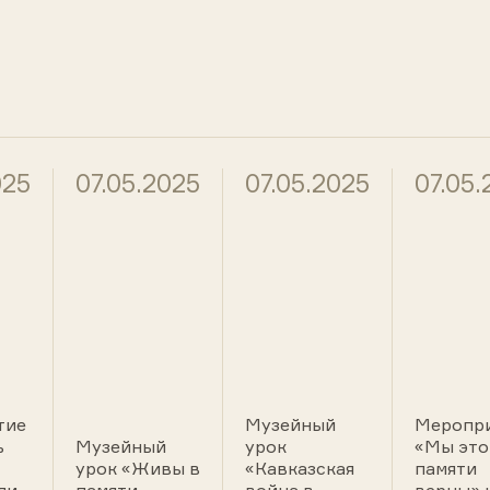
025
07.05.2025
07.05.2025
07.05.
тие
Музейный
Меропр
ь
Музейный
урок
«Мы это
урок «Живы в
«Кавказская
памяти