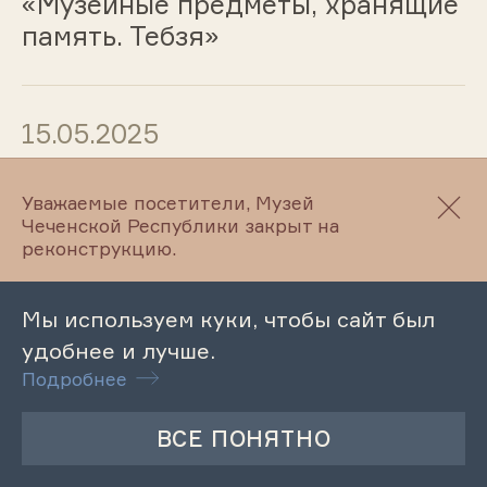
«Музейные предметы, хранящие
память. Тебзя»
15.05.2025
Лекция – беседа «Терроризм
Уважаемые посетители, Музей
угроза обществу»
Чеченской Республики закрыт на
реконструкцию.
15.05.2025
Мы используем куки, чтобы сайт был
удобнее и лучше.
Лекция
Подробнее
«Достопримечательности г.
Грозного: мечеть «Сердце
Чечни»