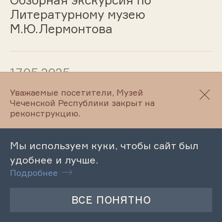
Литературному музею
М.Ю.Лермонтова
17.05.2025
Уважаемые посетители, Музей
Обзорная экскурсия по
Чеченской Республики закрыт на
Литературно-мемориальному
реконструкцию.
музею А. Ш. Мамакаева
Мы используем куки, чтобы сайт был
удобнее и лучше.
17.05.2025
Подробнее
Обзорная экскурсия по
Махкетинскому краеведческому