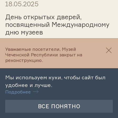
18.05.2025
День открытых дверей,
посвященный Международному
дню музеев
Уважаемые посетители, Музей
18.05.2025
Чеченской Республики закрыт на
реконструкцию.
Музейный урок «Музей и
современная молодежь»
Мы используем куки, чтобы сайт был
удобнее и лучше.
Подробнее
18.05.2025
День открытых дверей «Музей и