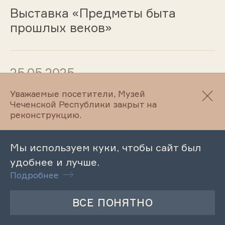
Выставка «Предметы быта
прошлых веков»
25.05.2025
Уважаемые посетители, Музей
Фотовыставка «Участники
Чеченской Республики закрыт на
Великой Отечественной войны –
реконструкцию.
Наши земляки!»
Мы используем куки, чтобы сайт был
удобнее и лучше.
24.05.2025
Подробнее
Обзорная экскурсия по
Литературно-мемориальному