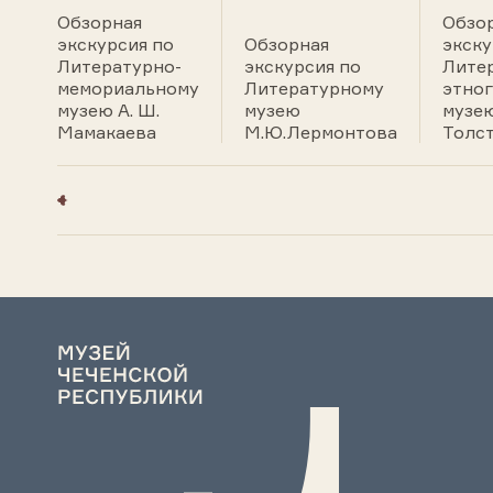
Обзорная
Обзо
экскурсия по
Обзорная
экску
Литературно-
экскурсия по
Лите
мемориальному
Литературному
этно
музею А. Ш.
музею
музею
Мамакаева
М.Ю.Лермонтова
Толс