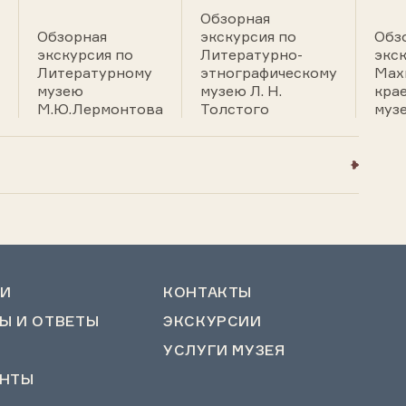
Обзорная
Обзорная
экскурсия по
Обз
экскурсия по
Литературно-
экс
Литературному
этнографическому
Мах
музею
музею Л. Н.
кра
М.Ю.Лермонтова
Толстого
муз
И
КОНТАКТЫ
Ы И ОТВЕТЫ
ЭКСКУРСИИ
УСЛУГИ МУЗЕЯ
НТЫ