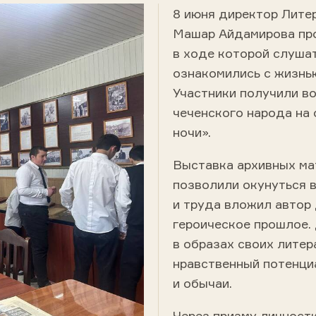
8 июня директор Лите
Машар Айдамирова про
в ходе которой слуша
ознакомились с жизнь
Участники получили в
чеченского народа на
ночи».
Выставка архивных ма
позволили окунуться в
и труда вложил автор 
героическое прошлое. 
в образах своих литер
нравственный потенциа
и обычаи.
Через призму личност