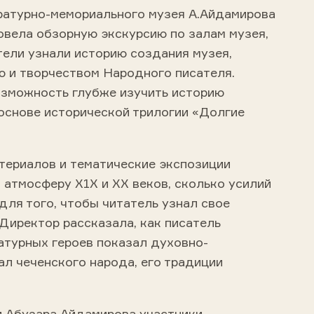
ратурно-мемориального музея А.Айдамирова
вела обзорную экскурсию по залам музея,
тели узнали историю создания музея,
ю и творчеством Народного писателя.
озможность глубже изучить историю
 основе исторической трилогии «Долгие
териалов и тематические экспозиции
 атмосферу Х1Х и ХХ веков, сколько усилий
для того, чтобы читатель узнал свое
Директор рассказала, как писатель
атурных героев показал духовно-
л чеченского народа, его традиции
и Абузара Айдамирова участники