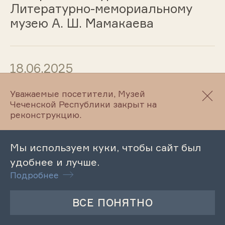
Литературно-мемориальному
музею А. Ш. Мамакаева
18.06.2025
Обзорная экскурсия по
Уважаемые посетители, Музей
Чеченской Республики закрыт на
Литературно-этнографическому
реконструкцию.
музею Л. Н. Толстого
Мы используем куки, чтобы сайт был
удобнее и лучше.
18.06.2025
Подробнее
Обзорная экскурсия по
Литературному музею
М.Ю.Лермонтова