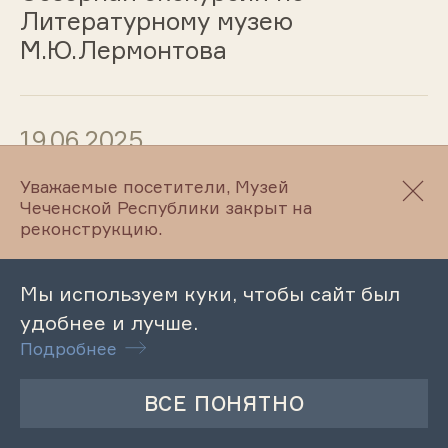
Литературному музею
М.Ю.Лермонтова
19.06.2025
Обзорная экскурсия по
Уважаемые посетители, Музей
Чеченской Республики закрыт на
Литературно-мемориальному
реконструкцию.
музею А.Айдамирова
Мы используем куки, чтобы сайт был
удобнее и лучше.
19.06.2025
Подробнее
Литературный час «Люблю я
Кавказ…»