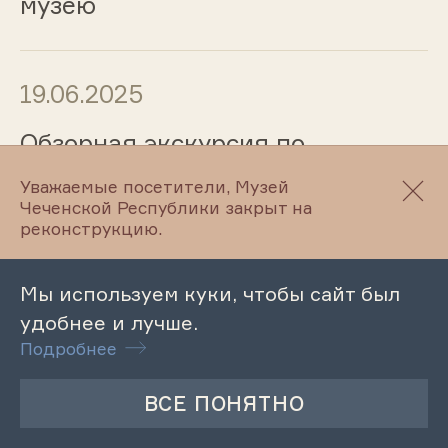
музею
19.06.2025
Обзорная экскурсия по
Литературно-этнографическому
Уважаемые посетители, Музей
музею Л. Н. Толстого
Чеченской Республики закрыт на
реконструкцию.
19.06.2025
Мы используем куки, чтобы сайт был
удобнее и лучше.
Обзорная экскурсия по
Подробнее
Литературному музею
М.Ю.Лермонтова