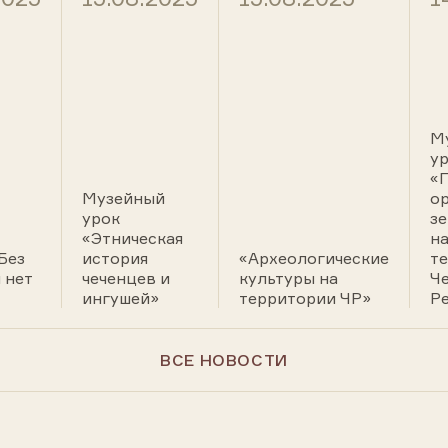
М
у
«
Музейный
о
урок
з
«Этническая
н
Без
история
«Археологические
т
 нет
чеченцев и
культуры на
Ч
ингушей»
территории ЧР»
Р
ВСЕ НОВОСТИ