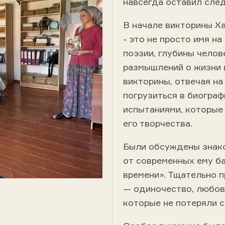
навсегда оставил след
В начале викторины Ха
- это не просто имя н
поэзии, глубины чело
размышлений о жизни и
викторины, отвечая н
погрузиться в биограф
испытаниями, которые
его творчества.
Были обсуждены знако
от современных ему б
времени». Тщательно 
— одиночество, любовь
которые не потеряли с