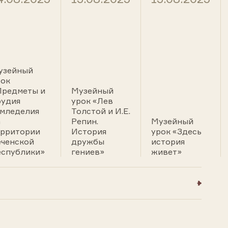
узейный
рок
Предметы и
Музейный
рудия
урок «Лев
емледелия
Толстой и И.Е.
а
Репин.
Музейный
ерритории
История
урок «Здесь
еченской
дружбы
история
еспублики»
гениев»
живет»