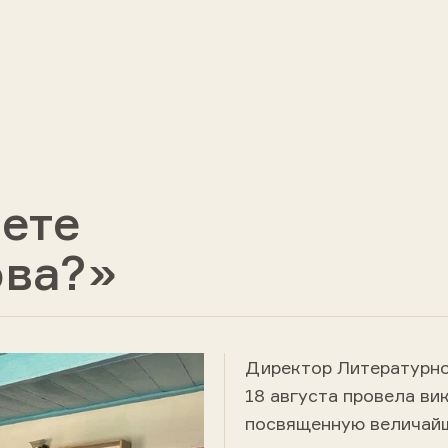
ете
ова?»
Директор Литературно
18 августа провела ви
посвященную величайш