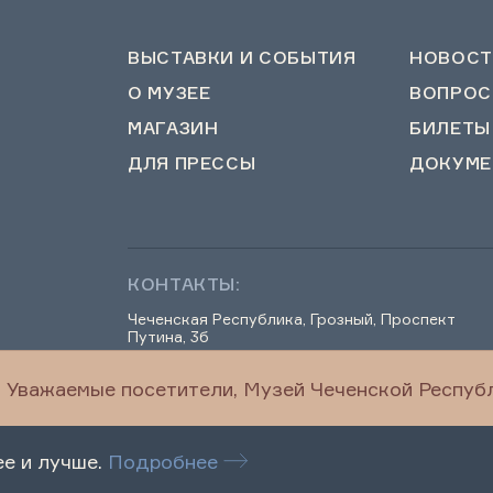
ВЫСТАВКИ И СОБЫТИЯ
НОВОСТ
О МУЗЕЕ
ВОПРОС
МАГАЗИН
БИЛЕТЫ
ДЛЯ ПРЕССЫ
ДОКУМЕ
КОНТАКТЫ:
Чеченская Республика, Грозный, Проспект
Путина, 3б
Уважаемые посетители, Музей Чеченской Республ
chechenmuseum@mail.ru
ее и лучше.
Подробнее
Правила посещения
Оценка качества услу