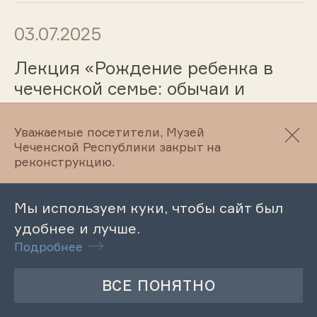
03.07.2025
Лекция «Рождение ребенка в
чеченской семье: обычаи и
обряды»
Уважаемые посетители, Музей
Чеченской Республики закрыт на
реконструкцию.
27.06.2025
Лекция «Чеченская семья в
Мы используем куки, чтобы сайт был
понимании подрастающего
удобнее и лучше.
поколения»
Подробнее
27.06.2025