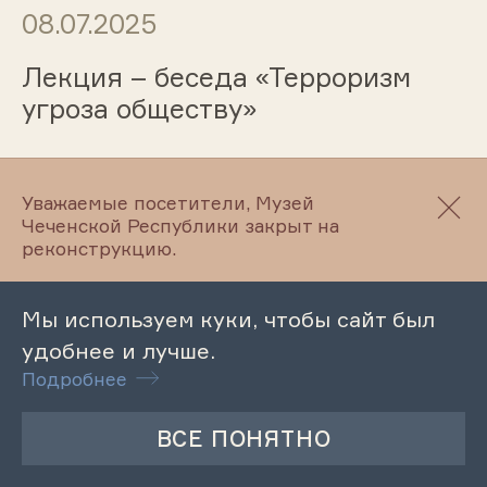
08.07.2025
Лекция – беседа «Терроризм
угроза обществу»
04.07.2025
Уважаемые посетители, Музей
Чеченской Республики закрыт на
реконструкцию.
Лекция «Похоронно-
поминальные обряды чеченцев»
Мы используем куки, чтобы сайт был
удобнее и лучше.
Подробнее
03.07.2025
Лекция «Рождение ребенка в
чеченской семье: обычаи и