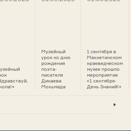
Музейный
1 сентября в
урок ко дню
Махкетинском
рождения
краеведческом
узейный
поэта-
музее прошло
рок
писателя
мероприятие
Здравствуй,
Дикаева
«1 сентября-
кола!»
Мохьмада
День Знаний!»