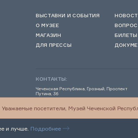
ВЫСТАВКИ И СОБЫТИЯ
НОВОСТ
О МУЗЕЕ
ВОПРОС
МАГАЗИН
БИЛЕТЫ
ДЛЯ ПРЕССЫ
ДОКУМЕ
КОНТАКТЫ:
Чеченская Республика, Грозный, Проспект
Путина, 3б
Уважаемые посетители, Музей Чеченской Республ
chechenmuseum@mail.ru
ее и лучше.
Подробнее
Правила посещения
Оценка качества услу