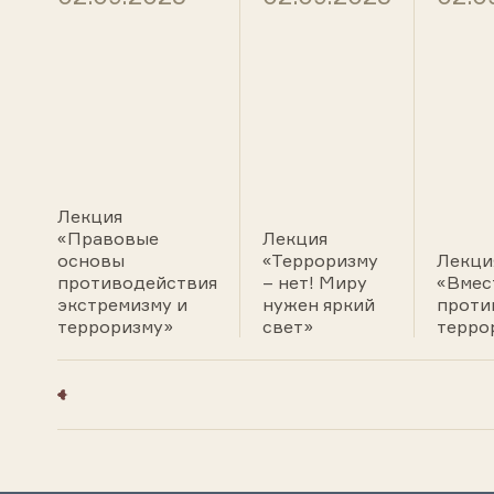
Лекция
«Правовые
Лекция
основы
«Терроризму
Лекци
противодействия
– нет! Миру
«Вмес
экстремизму и
нужен яркий
проти
терроризму»
свет»
терро