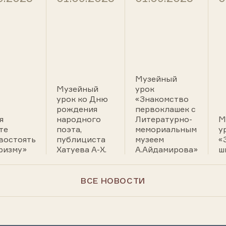
Музейный
Музейный
урок
урок ко Дню
«Знакомство
рождения
первоклашек с
я
народного
Литературно-
М
те
поэта,
мемориальным
у
востоять
публициста
музеем
«
ризму»
Хатуева А-Х.
А.Айдамирова»
ш
ВСЕ НОВОСТИ