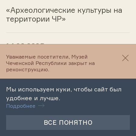
«Археологические культуры на
территории ЧР»
14.08.2025
Уважаемые посетители, Музей
Музейный урок «Предметы и
Чеченской Республики закрыт на
орудия земледелия на
реконструкцию.
территории Чеченской
Республики»
Мы используем куки, чтобы сайт был
удобнее и лучше.
Подробнее
13.08.2025
Музейный урок «Лев Толстой и