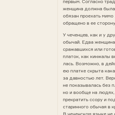
первым. Согласно тра
женщина должна была 
обязан проехать мимо
обращено в ее сторону
У чеченцев, как и у д
обычай. Едва женщина,
сражавшихся или готов
платок, как кинжалы в
лась. Возможно, в де
ею платке скрыта кака
за давностью лет. Вер
не показывалась без п
но и вообще на людях
прекратить ссору и по
старинного обычая в к
В чеченском языке не