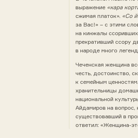
выражение
«кара корт
сжимая платок».
«Со й
за Вас!» – с этими сл
на кинжалы ссоривших
прекративший ссору д
в народе много легенд
Чеченская женщина все
честь, достоинство, с
к семейным ценностям.
хранительницы домашн
национальной культур
Айдамиров на вопрос,
существовавший в прош
ответил: «Женщина-эт