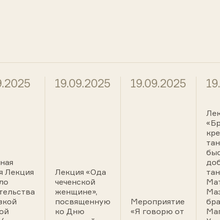
9.2025
19.09.2025
19.09.2025
19
Ле
«Бр
кре
тан
быс
ная
до
я Лекция
Лекция «Ода
тан
ло
чеченской
Ма
тельства
женщине»,
Маз
зкой
посвященную
Мероприятие
бра
ой
ко Дню
«Я говорю от
Ма