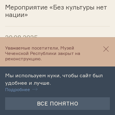
Мероприятие «Без культуры нет
нации»
20.08.2025
Уважаемые посетители, Музей
Лекция «Реформа сельского
Чеченской Республики закрыт на
управления в Чечне в середине
реконструкцию.
XIX в.»
Мы используем куки, чтобы сайт был
удобнее и лучше.
20.08.2025
Подробнее
Выставка «Он ушёл
непобеждённым!»