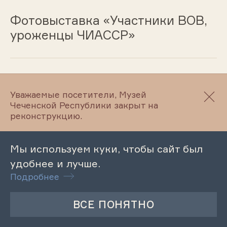
Фотовыставка «Участники ВОВ,
уроженцы ЧИАССР»
29.08.2025
Уважаемые посетители, Музей
Музейный урок «Веденцы в
Чеченской Республики закрыт на
реконструкцию.
советскую эпоху»
Мы используем куки, чтобы сайт был
удобнее и лучше.
29.08.2025
Подробнее
Фотовыставка «Участники ВОВ,
уроженцы ЧИАССР»