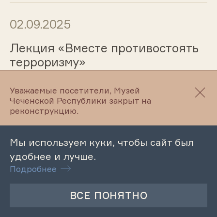
02.09.2025
Лекция «Вместе противостоять
терроризму»
Уважаемые посетители, Музей
Чеченской Республики закрыт на
01.09.2025
реконструкцию.
Музейный урок ко Дню
рождения народного поэта,
Мы используем куки, чтобы сайт был
публициста Хатуева А-Х.
удобнее и лучше.
Подробнее
01.09.2025