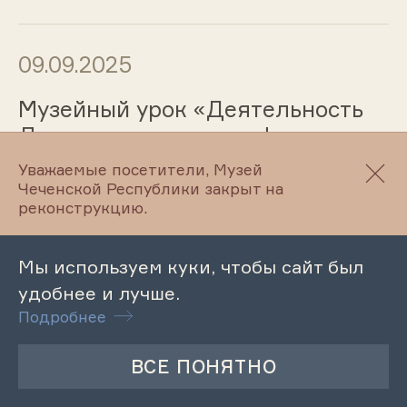
09.09.2025
Музейный урок «Деятельность
Литературно-этнографического
музея Л.Н. Толстого»
Уважаемые посетители, Музей
Чеченской Республики закрыт на
реконструкцию.
08.09.2025
Мы используем куки, чтобы сайт был
Лекция «Молодежные
удобнее и лучше.
субкультуры и экстремистское
Подробнее
сознание»