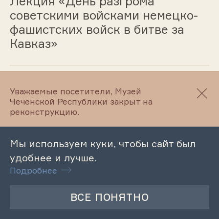
Лекция «День разгрома
советскими войсками немецко-
фашистских войск в битве за
Кавказ»
09.10.2025
Уважаемые посетители, Музей
Чеченской Республики закрыт на
Лекция «Могильники кобанского
реконструкцию.
типа на территории ЧР»
Мы используем куки, чтобы сайт был
удобнее и лучше.
03.10.2025
Подробнее
Лекция «Спасибо вам, учителя»