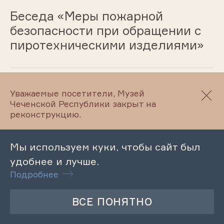
Беседа «Меры пожарной
безопасности при обращении с
пиротехническими изделиями»
17.11.2025
Уважаемые посетители, Музей
Чеченской Республики закрыт на
Лекция «Курская битва»
реконструкцию.
Мы используем куки, чтобы сайт был
14.11.2025
удобнее и лучше.
Подробнее
Лекция «Обряды чеченцев,
связанные с оружием и
головными уборами»