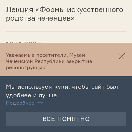
Лекция «Формы искусственного
родства чеченцев»
12.11.2025
Уважаемые посетители, Музей
Музейный урок «Чеченская
Чеченской Республики закрыт на
театральная драматургия и ее
реконструкцию.
место в литературном процессе»
Мы используем куки, чтобы сайт был
удобнее и лучше.
11.11.2025
Подробнее
Лекция «Музыкальные деятели
Чечни: «Димаев Умар -