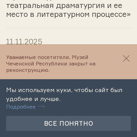
театральная драматургия и ее
место в литературном процессе»
11.11.2025
Лекция «Музыкальные деятели
Уважаемые посетители, Музей
Чеченской Республики закрыт на
Чечни: «Димаев Умар -
реконструкцию.
легендарный чеченский
гармонист»
Мы используем куки, чтобы сайт был
удобнее и лучше.
Подробнее
10.11.2025
Лекция «Живопись в творчестве
Рамзана Ижаева — ко дню