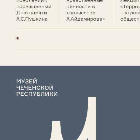
поколений»,
нравственные
Лекция
посвященный
ценности в
«Терро
Дню памяти
творчестве
– угроз
А.С.Пушкина
А.Айдамирова»
общест