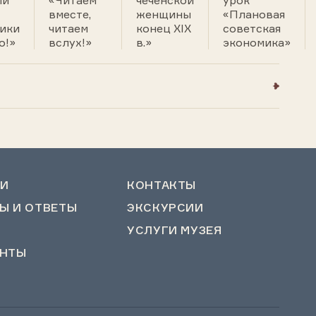
ый
«Читаем
чеченской
урок
вместе,
женщины
«Плановая
ики
читаем
конец XIX
советская
о!»
вслух!»
в.»
экономика»
И
КОНТАКТЫ
Ы И ОТВЕТЫ
ЭКСКУРСИИ
УСЛУГИ МУЗЕЯ
НТЫ