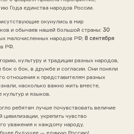
тию Года единства народов России.
рисутствующие окунулись в мир
ков и обычаев нашей большой страны:
30
ых малочисленных народов РФ;
8 сентября
в РФ.
орию, культуру и традиции разных народов,
бок о бок, в дружбе и согласии. Они поняли
го отношения к представителям разных
знали, насколько важно жить вместе,
 культур и языков.
огло ребятам лучше почувствовать величие
й цивилизации, укрепить чувство
го уважения к каждому народу,
бщее будущее — единую Россию!