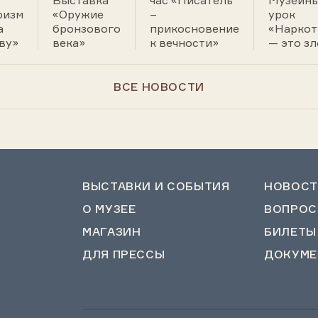
Выставка
час «Писатель
Музейн
ризм
«Оружие
–
урок
а
бронзового
прикосновение
«Наркот
ву»
века»
к вечности»
— это зл
ВСЕ НОВОСТИ
ВЫСТАВКИ И СОБЫТИЯ
НОВОСТ
О МУЗЕЕ
ВОПРОС
МАГАЗИН
БИЛЕТЫ
ДЛЯ ПРЕССЫ
ДОКУМЕ