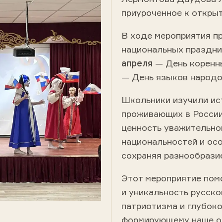
приуроченное к откры
В ходе мероприятия п
национальных праздни
апреля
— День коренн
— День языков народо
Школьники изучили ист
проживающих в России 
ценность уважительно
национальностей и осо
сохраняя разнообразие
Этот мероприятие пом
и уникальность русско
патриотизма и глубоко
формирующему наше о