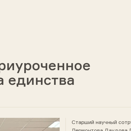
риуроченное
а единства
Старший научный сотр
Лермонтова Даудова Л