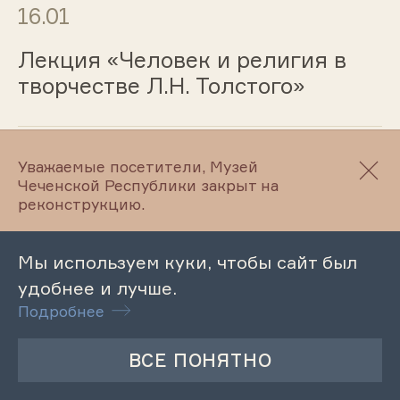
16.01
Лекция «Человек и религия в
творчестве Л.Н. Толстого»
16.01
Уважаемые посетители, Музей
Чеченской Республики закрыт на
реконструкцию.
Лекция «За здоровый образ
жизни. Против наркотиков»
Мы используем куки, чтобы сайт был
удобнее и лучше.
Подробнее
15.01
Лекция «История
возникновения и развития