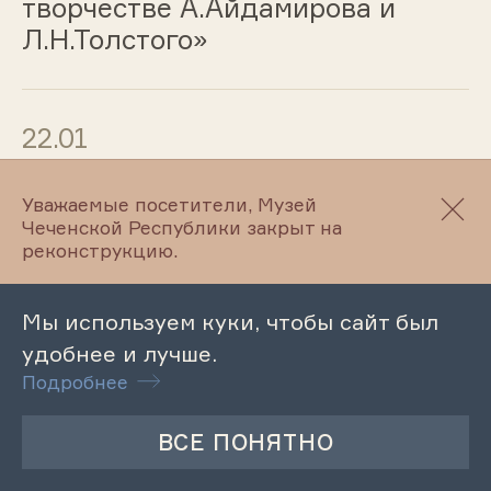
творчестве А.Айдамирова и
Л.Н.Толстого»
22.01
Лекция «Средневековый
Уважаемые посетители, Музей
некрополь Цой-Педе: история и
Чеченской Республики закрыт на
архитектура»
реконструкцию.
Мы используем куки, чтобы сайт был
22.01
удобнее и лучше.
Подробнее
Лекция «Культура и быт
терского казачества XIX –
начала XX века»