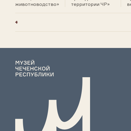
животноводство»
территории ЧР»
в