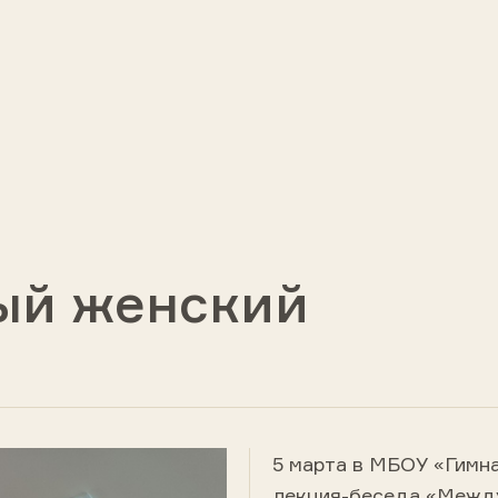
ый женский
5 марта в МБОУ «Гимн
лекция-беседа «Межд