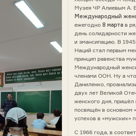
Музея ЧР Алиевым А. В
Международный женс
ежегодно
8 марта
в ря
день солидарности же
и эмансипацию. В 194
Наций стал первым м
принцип равенства муж
Международный женск
членами ООН. Ну а что
Даниленко, проанализ
двух лет Великой Оте
женского дня, пришёл 
посвящён в основном
успехов в «мужских» 
С 1966 года, в соотве