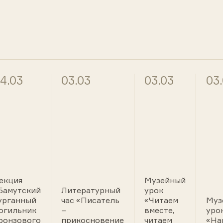
4.03
03.03
03.03
03
екция
Музейный
Бамутский
Литературный
урок
урганный
час «Писатель
«Читаем
Муз
огильник
–
вместе,
уро
ронзового
прикосновение
читаем
«На