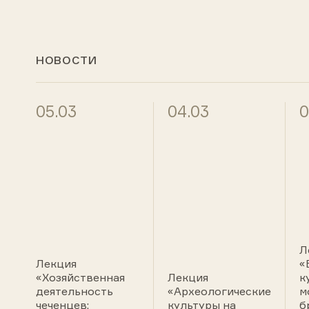
НОВОСТИ
05.03
04.03
0
Л
Лекция
«
«Хозяйственная
Лекция
к
деятельность
«Археологические
м
чеченцев:
культуры на
б