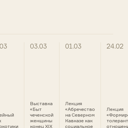
.03
03.03
01.03
24.02
Выставка
Лекция
«Быт
«Абречество
Лекция
ейный
чеченской
на Северном
«Формир
к
женщины
Кавказе как
толеран
ркотики
конец XIX
социальное
отношени