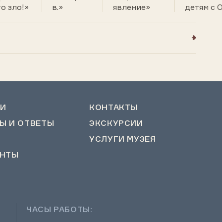
о зло!»
в.»
явление»
детям с 
И
КОНТАКТЫ
Ы И ОТВЕТЫ
ЭКСКУРСИИ
УСЛУГИ МУЗЕЯ
НТЫ
ЧАСЫ РАБОТЫ: