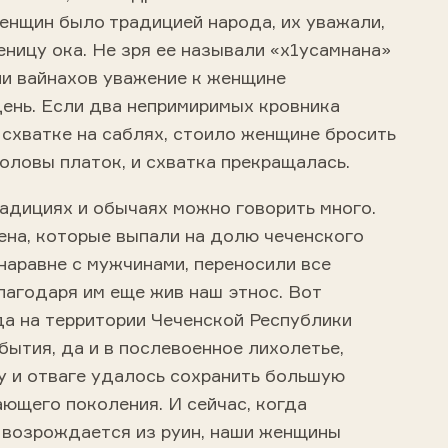
енщин было традицией народа, их уважали,
зеницу ока. Не зря ее называли «х1усамнана»
ии вайнахов уважение к женщине
день. Если два непримиримых кровника
схватке на саблях, стоило женщине бросить
оловы платок, и схватка прекращалась.
адициях и обычаях можно говорить много.
ена, которые выпали на долю чеченского
 наравне с мужчинами, переносили все
лагодаря им еще жив наш этнос. Вот
да на территории Чеченской Республики
ытия, да и в послевоенное лихолетье,
у и отваге удалось сохранить большую
ющего поколения. И сейчас, когда
 возрождается из руин, наши женщины