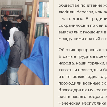
обществе почитание ж
любили, берегли, как 
- мать дома. В традиц
сохранилось и по сей 
выясняли отношения в 
между ними снятый с г
Об этих прекрасных тр
В самые трудные врем
народа, наши горянки,
тяготы и невзгоды и б
и в тяжелые годы, ког
проходили военные соб
благодаря их мужеств
часть нашего подраста
Чеченская Республика