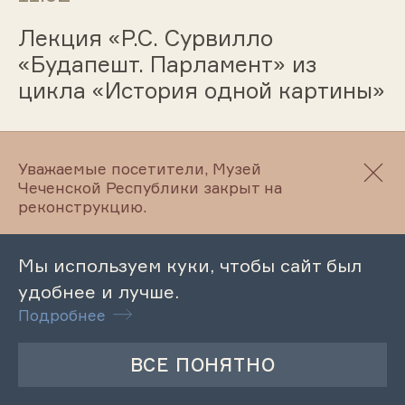
Лекция «Р.С. Сурвилло
«Будапешт. Парламент» из
цикла «История одной картины»
11.02
Уважаемые посетители, Музей
Чеченской Республики закрыт на
реконструкцию.
Духовно-патриотический час
«Истоки нашей нравственности»
Мы используем куки, чтобы сайт был
удобнее и лучше.
Подробнее
10.02
Музейный урок «История
Братской могилы бойцам 11