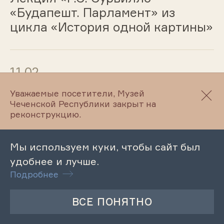
«Будапешт. Парламент» из
цикла «История одной картины»
11.02
Уважаемые посетители, Музей
Духовно-патриотический час
Чеченской Республики закрыт на
«Истоки нашей нравственности»
реконструкцию.
Мы используем куки, чтобы сайт был
10.02
удобнее и лучше.
Подробнее
Музейный урок «История
Братской могилы бойцам 11
Красной Армии в станице
Старогладовская»