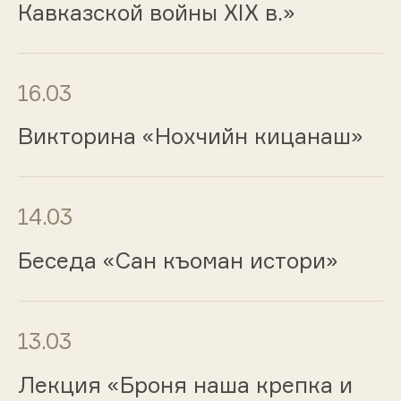
Кавказской войны XIX в.»
16.03
Викторина «Нохчийн кицанаш»
14.03
Беседа «Сан къоман истори»
13.03
Лекция «Броня наша крепка и