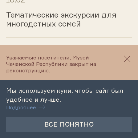
Тематические экскурсии для
многодетных семей
17.02
Уважаемые посетители, Музей
Чеченской Республики закрыт на
Лекция «Башенная архитектура
реконструкцию.
чеченцев»
Мы используем куки, чтобы сайт был
удобнее и лучше.
17.02
Подробнее
Лекция-беседа «Что такое
экстремизм и терроризм»