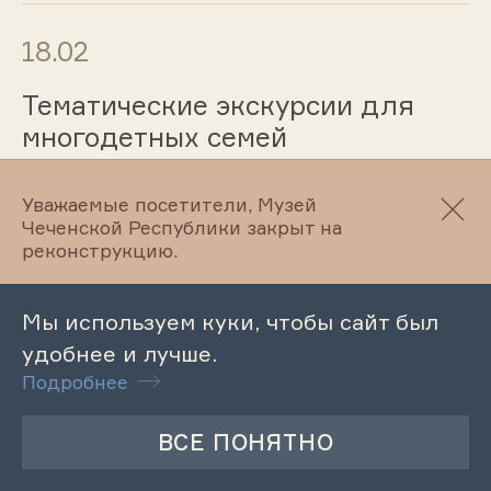
18.02
Тематические экскурсии для
многодетных семей
Уважаемые посетители, Музей
Чеченской Республики закрыт на
17.02
реконструкцию.
Лекция «Башенная архитектура
чеченцев»
Мы используем куки, чтобы сайт был
удобнее и лучше.
Подробнее
17.02
Лекция-беседа «Что такое