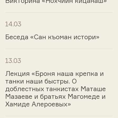
Викторина «Нохчийн кицанаш»
14.03
Беседа «Сан къоман истори»
13.03
Лекция «Броня наша крепка и
танки наши быстры. О
доблестных танкистах Маташе
Мазаеве и братьях Магомеде и
Хамиде Алероевых»