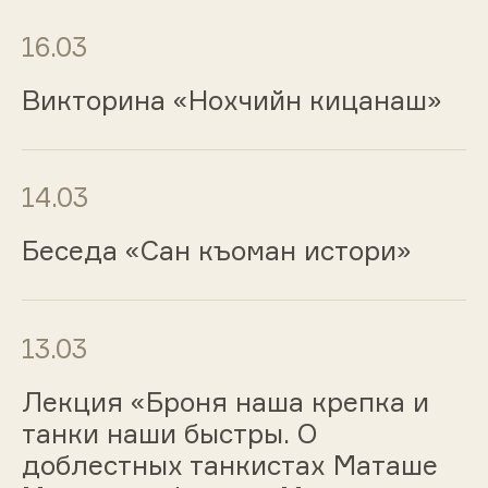
16.03
Викторина «Нохчийн кицанаш»
14.03
Беседа «Сан къоман истори»
13.03
Лекция «Броня наша крепка и
танки наши быстры. О
доблестных танкистах Маташе