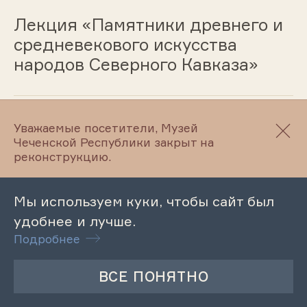
Лекция «Памятники древнего и
средневекового искусства
народов Северного Кавказа»
12.03
Уважаемые посетители, Музей
Чеченской Республики закрыт на
Лекция «Культурное
реконструкцию.
взаимодействие горцев и
казаков»
Мы используем куки, чтобы сайт был
удобнее и лучше.
Подробнее
12.03
Музейный урок «Роль и значение