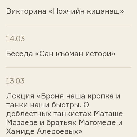
Викторина «Нохчийн кицанаш»
14.03
Беседа «Сан къоман истори»
13.03
Лекция «Броня наша крепка и
танки наши быстры. О
доблестных танкистах Маташе
Мазаеве и братьях Магомеде и
Хамиде Алероевых»