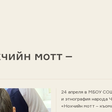
чийн мотт –
24 апреля в МБОУ СО
и этнография народа 
«Нохчийн мотт – къома