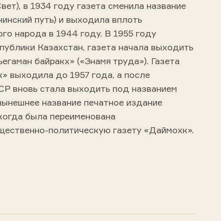
вет), в 1934 году газета сменила название
нинский путь) и выходила вплоть
го народа в 1944 году. В 1955 году
публики Казахстан, газета начала выходить
егаман байракх» («Знамя труда»). Газета
» выходила до 1957 года, а после
Р вновь стала выходить под названием
 нынешнее название печатное издание
 когда была переименована
щественно-политическую газету «Даймохк».