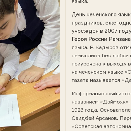
языка.
День чеченского язык
праздников, ежегодно
учрежден в 2007 году
Героя России Рамзан
языка. Р. Кадыров отм
немыслима без любви 
приурочена к выходу в
на чеченском языке «
газета называется «Д
Информационный источ
названием «Даймохк», 
1923 года.
Основателе
Саидбей Арсанов. Пер
«Советская автономная