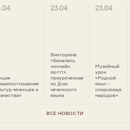
.04
23.04
23.04
Викторина
«Бекалахь,
нохчийн
Музейный
мотт!»,
урок
кция
приуроченная
«Родной
заимоотношения
ко Дню
язык –
льтур чеченцев и
чеченского
сокровище
зачества»
языка
народов»
ВСЕ НОВОСТИ