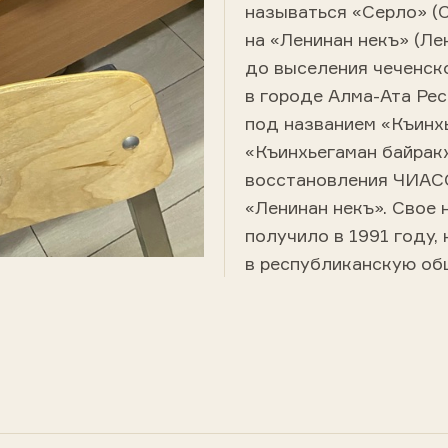
называться «Серло» (С
на «Ленинан некъ» (Ле
до выселения чеченско
в городе Алма-Ата Рес
под названием «Къинхь
«Къинхьегаман байракх
восстановления ЧИАСС
«Ленинан некъ». Свое
получило в 1991 году,
в республиканскую об