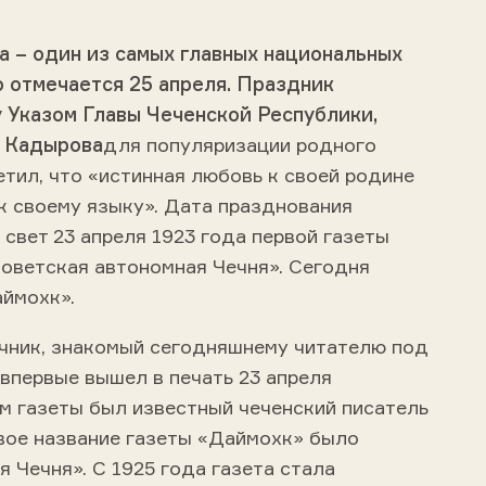
а – один из самых главных национальных
 отмечается 25 апреля. Праздник
 Указом Главы Чеченской Республики,
а Кадырова
для популяризации родного
етил, что «истинная любовь к своей родине
к своему языку». Дата празднования
 свет 23 апреля 1923 года первой газеты
Советская автономная Чечня». Сегодня
аймохк».
ник, знакомый сегодняшнему читателю под
впервые вышел в печать 23 апреля
м газеты был известный чеченский писатель
вое название газеты «Даймохк» было
 Чечня». С 1925 года газета стала