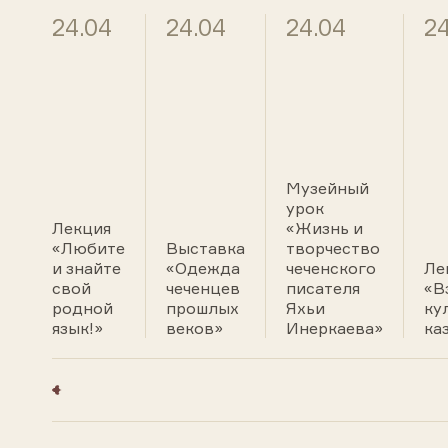
24.04
24.04
24.04
24
Музейный
урок
Лекция
«Жизнь и
«Любите
Выставка
творчество
и знайте
«Одежда
чеченского
Ле
свой
чеченцев
писателя
«В
родной
прошлых
Яхьи
ку
язык!»
веков»
Инеркаева»
ка