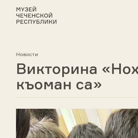
Новости
Викторина «Нох
къоман са»