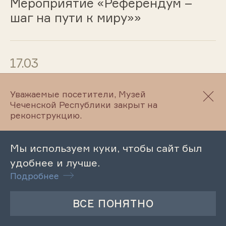
Мероприятие «Референдум –
шаг на пути к миру»»
17.03
Литературный час «Поэзия как
Уважаемые посетители, Музей
музыка души»
Чеченской Республики закрыт на
реконструкцию.
17.03
Мы используем куки, чтобы сайт был
удобнее и лучше.
Лекция «Роль книги в нашей
Подробнее
жизни»