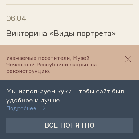
06.04
Викторина «Виды портрета»
Уважаемые посетители, Музей
03.04
Чеченской Республики закрыт на
реконструкцию.
Лекция «Формы землевладения
и землепользования в Чечне в
Мы используем куки, чтобы сайт был
XIX – начале XX в.»
удобнее и лучше.
Подробнее
03.04
Мероприятие «Золотая полка