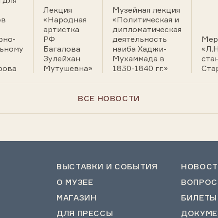
 для
Лекция
Музейная лекция
ов
«Народная
«Политическая и
артистка
дипломатическая
рно-
РФ
деятельность
Мер
ьному
Багалова
наиба Хаджи-
«Л.Н
Зулейхан
Мухаммада в
ста
рова
Мутушевна»
1830-1840 гг.»
Ста
ВСЕ НОВОСТИ
ВЫСТАВКИ И СОБЫТИЯ
НОВОСТ
О МУЗЕЕ
ВОПРОС
МАГАЗИН
БИЛЕТЫ
ДЛЯ ПРЕССЫ
ДОКУМЕ