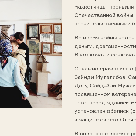
махкетинцы, проявили
Отечественной войны.
правительственными б
Во время войны веденц
деньги, драгоценности
В колхозах и совхозах
Отважно сражались оф
Зайнди Муталибов, Са
Догу, Сайд-Али Мужаид
посвященном ветерана
того, перед зданием м
установлен обелиск (с
в защите своего Отече
В советское время в 