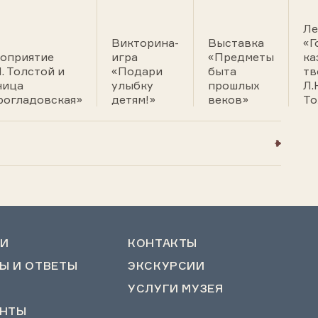
Ле
Викторина-
Выставка
«Г
оприятие
игра
«Предметы
ка
. Толстой и
«Подари
быта
тв
ница
улыбку
прошлых
Л.
рогладовская»
детям!»
веков»
То
И
КОНТАКТЫ
Ы И ОТВЕТЫ
ЭКСКУРСИИ
УСЛУГИ МУЗЕЯ
НТЫ