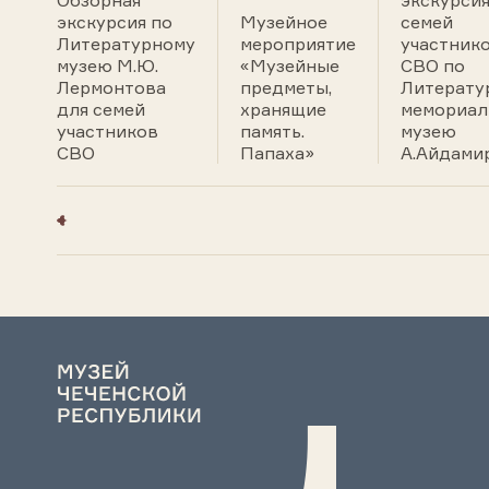
Обзорная
экскурсия
экскурсия по
Музейное
семей
Литературному
мероприятие
участник
музею М.Ю.
«Музейные
СВО по
Лермонтова
предметы,
Литерату
для семей
хранящие
мемориал
участников
память.
музею
СВО
Папаха»
А.Айдами